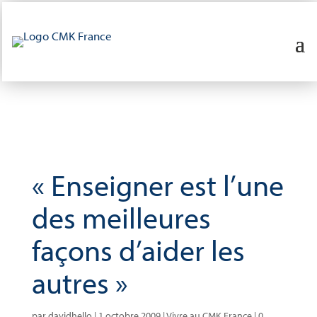
« Enseigner est l’une
des meilleures
façons d’aider les
autres »
par
davidhello
|
1 octobre 2009
|
Vivre au CMK France
|
0