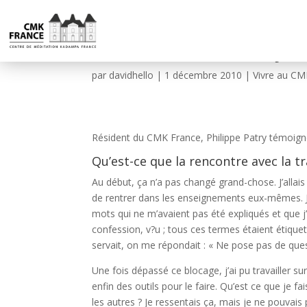
« Aider les autres, ç
par
davidhello
|
1 décembre 2010
|
Vivre au CM
Résident du CMK France, Philippe Patry témoign
Qu’est-ce que la rencontre avec la t
Au début, ça n’a pas changé grand-chose. J’alla
de rentrer dans les enseignements eux-mêmes. J
mots qui ne m’avaient pas été expliqués et que j
confession, v?u ; tous ces termes étaient étique
servait, on me répondait : « Ne pose pas de ques
Une fois dépassé ce blocage, j’ai pu travailler s
enfin des outils pour le faire. Qu’est ce que je 
les autres ? Je ressentais ça, mais je ne pouvais 