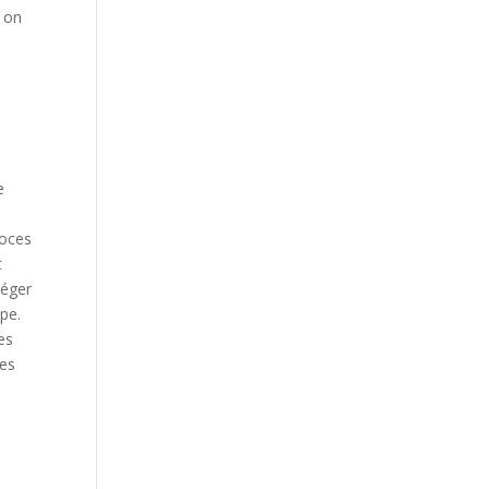
s on
e
roces
t
téger
upe.
tes
des