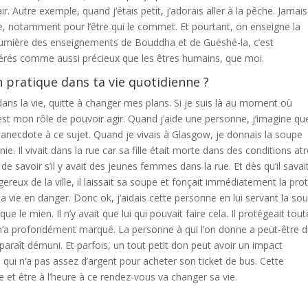
clair. Autre exemple, quand j’étais petit, j’adorais aller à la pêche. Jamai
e, notamment pour l’être qui le commet. Et pourtant, on enseigne la
 lumière des enseignements de Bouddha et de Guéshé-la, c’est
dérés comme aussi précieux que les êtres humains, que moi.
pratique dans ta vie quotidienne ?
 dans la vie, quitte à changer mes plans. Si je suis là au moment où
est mon rôle de pouvoir agir. Quand j’aide une personne, j’imagine qu
e anecdote à ce sujet. Quand je vivais à Glasgow, je donnais la soupe
ie. Il vivait dans la rue car sa fille était morte dans des conditions at
 de savoir s’il y avait des jeunes femmes dans la rue. Et dès qu’il savai
ngereux de la ville, il laissait sa soupe et fonçait immédiatement la pro
a vie en danger. Donc ok, j’aidais cette personne en lui servant la so
que le mien. Il n’y avait que lui qui pouvait faire cela. Il protégeait tou
a m’a profondément marqué. La personne à qui l’on donne a peut-être 
araît démuni. Et parfois, un tout petit don peut avoir un impact
 qui n’a pas assez d’argent pour acheter son ticket de bus. Cette
et être à l’heure à ce rendez-vous va changer sa vie.