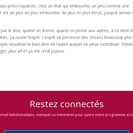
L’auto-préoccupation, c’est un état qui embourbe, un peu comme une
t est de plus en plus embourbé, de plus en plus étroit, jusqu’à arriver
 par le don, quand on donne, quand on pense aux autres, à ce dont il
cultés, ça ouvre l’esprit. L’esprit va percevoir des choses beaucoup plus
le visualiser le bien-être de l’autre auquel on peux contribuer. Dimi
er, plus vif et ça me rend joyeux.
Restez connec
tés
email hebdomadaire, mensuel ou trimestriel pour suivre notre programme et no