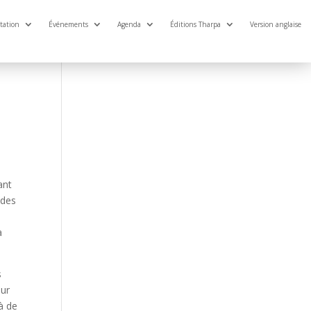
tation
Événements
Agenda
Éditions Tharpa
Version anglaise
ant
 des
a
s
our
là de