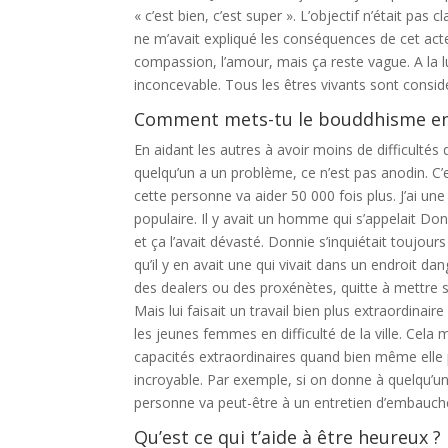
« c’est bien, c’est super ». L’objectif n’était pas 
ne m’avait expliqué les conséquences de cet act
compassion, l’amour, mais ça reste vague. A la
inconcevable. Tous les êtres vivants sont consi
Comment mets-tu le bouddhisme en 
En aidant les autres à avoir moins de difficultés
quelqu’un a un problème, ce n’est pas anodin. C’
cette personne va aider 50 000 fois plus. J’ai un
populaire. Il y avait un homme qui s’appelait Donn
et ça l’avait dévasté. Donnie s’inquiétait toujours
qu’il y en avait une qui vivait dans un endroit da
des dealers ou des proxénètes, quitte à mettre s
Mais lui faisait un travail bien plus extraordinaire 
les jeunes femmes en difficulté de la ville. Cel
capacités extraordinaires quand bien même elle p
incroyable. Par exemple, si on donne à quelqu’un
personne va peut-être à un entretien d’embauche 
Qu’est ce qui t’aide à être heureux ?