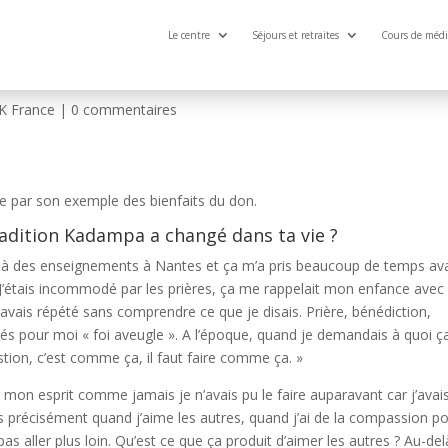
Le centre
Séjours et retraites
Cours de médi
a me rend heureux »
K France
|
0 commentaires
e par son exemple des bienfaits du don.
radition Kadampa a changé dans ta vie ?
is à des enseignements à Nantes et ça m’a pris beaucoup de temps av
’étais incommodé par les prières, ça me rappelait mon enfance avec
’avais répété sans comprendre ce que je disais. Prière, bénédiction,
tés pour moi « foi aveugle ». A l’époque, quand je demandais à quoi ç
tion, c’est comme ça, il faut faire comme ça. »
ur mon esprit comme jamais je n’avais pu le faire auparavant car j’avai
fais précisément quand j’aime les autres, quand j’ai de la compassion p
pas aller plus loin. Qu’est ce que ça produit d’aimer les autres ? Au-de