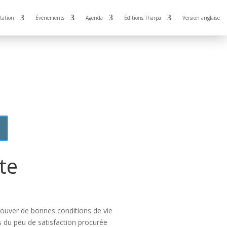
tation
Événements
Agenda
Éditions Tharpa
Version anglaise
te
rouver de bonnes conditions de vie
us du peu de satisfaction procurée