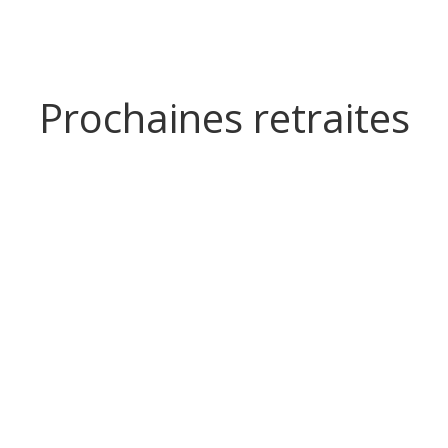
Prochaines retraites
ation à
Retraite de méditation à
Retraite ava
thème
Retraite 
 : l’art de
Apaiser les
(non-guid
n toute
souffrances en famille
Du mardi 18 a
Du mardi 18 au dimanche 23
août
imanche 16
août
avec
avec Guèn Kelsang Gyalwang
g Eupamé
En savoir plus
En savoir plus