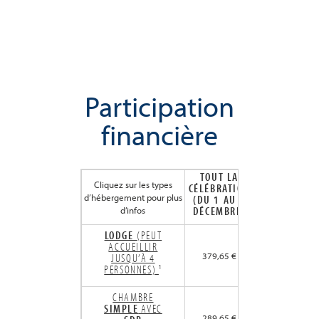
Participation
financière
TOUT LA
Cliquez sur les types
CÉLÉBRATION
d’hébergement pour plus
(DU 1 AU 4
DÉCEMBRE)
d’infos
LODGE
(PEUT
ACCUEILLIR
379,65 €
JUSQU’À 4
PERSONNES)
¹
CHAMBRE
SIMPLE
AVEC
289,65 €