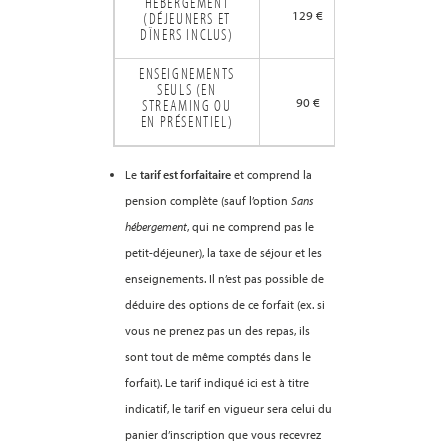
HÉBERGEMENT
129 €
(DÉJEUNERS ET
DÎNERS INCLUS)
ENSEIGNEMENTS
SEULS (EN
90 €
STREAMING OU
EN PRÉSENTIEL)
Le
tarif est forfaitaire
et comprend la
pension complète (sauf l’option
Sans
hébergement
, qui ne comprend pas le
petit-déjeuner), la taxe de séjour et les
enseignements. Il n’est pas possible de
déduire des options de ce forfait (ex. si
vous ne prenez pas un des repas, ils
sont tout de même comptés dans le
forfait). Le tarif indiqué ici est à titre
indicatif, le tarif en vigueur sera celui du
panier d’inscription que vous recevrez