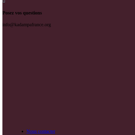

Posez vos questions
info@kadampafrance.org
Nous contacter