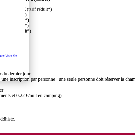
l) / 160,10 € (tarif réduit*)
(tarif réduit*)
 (tarif réduit*)
 (tarif réduit*)
 € (tarif réduit*)
*)
mer Votre Vie
r du dernier jour
e inscription par personne : une seule personne doit réserver la chambre
er
timents et 0,22 €/nuit en camping)
uddhiste.