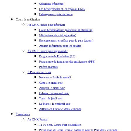
à partir de 15h30
: accueil
Questions fréquentes
18h30-19h30
: dîner
Les hébergements et les repas au CMK
20h15-21h15 :
Introduction
Hébergements près du centre
Cours de méditation
Samedi
Au CMK France pour découvrir
Cours hebdomadaires (présentiel et streaming)
09h30-10h30 :
Enseignement et méditation
Méditations du midi (gratuites)
11h30-12h30 :
Enseignement et méditation
Enseignements et prières pour la paix (gratuit)
13h00-14h00 :
déjeuner
Ateliers méditation pour les enfants
17h00-18h00 :
Enseignement et méditation
Au CMK France pour approfondir
18h30-19h30 :
dîner
Programme de Fondation (PF)
20h15-21h15:
Enseignement et méditation
Programme de formation des enseignants (PFE)
Prières chantées
+ Près de chez vous
Dimanche
Nouveau – Blois le samedi
Caen : le mardi soir
09h30-10h30 :
Enseignement et méditation
Alençon le mardi soir
11h30-12h30 :
Enseignement et méditation
Orléans : le mercredi soir
13h00-14h00 :
déjeuner
Tours : le jeudi soir
Le Mans : le vendredi soir
Fin de la retraite après le déjeuner.
Ailleurs en France et dans le monde
Événements
Participation financière
Au CMK France
11-16 Sept. Cours d’art bouddhiste
2 nuits et 7 séances (du vendredi avant le diner jusqu'au di
Projet d’art du 7ème Temple Kadampa pour la Paix dans le monde