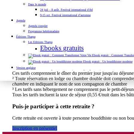
Dans le monde
Lodge²
(peut accueillir jusqu'à 4 personne) : 195,10 € (tarif norma
24 juil – 8 août. Festival international d’été
Ch. simple avec sdb privative :
163,10 € (tarif normal) / 112,10 € 
9-15 oct. Festival international d’automne
Ch. simple avec sdb commune :
149,10 € (tarif normal) / 102,10 €
Agenda
Ch. double avec sdb privative² :
169,10 € (tarif normal) / 116,10 €
Agenda complet
Ch. double avec sdb commune² :
155,10 € (tarif normal) / 106,10
Programme hebdomadaire
Dortoir :
91,10 € (tarif normal) / 60,10 € (tarif réduit*)
Éditions Tharpa
Camping :
84,44 € (tarif normal) / 57,44 € (tarif réduit*)
Les Editions Tharpa
Ebooks gratuits
Partage de chambre :
78,10 € (tarif normal) / 53,10 € (tarif réduit
Sans hébergement³ :
68 € (tarif normal) / 45 € (tarif réduit*)
Ebook gratuit : Comment Transfor
Ebook gratuit : Un bouddhisme moderne
* Tarif réduit pour toute personne ayant de difficultés financières
** Dortoirs de 4 à 6 personnes (lits superposés)
Version anglaise
Ces tarifs comprennent le dîner du premier jour jusqu'au déjeune
² Toute réservation en lodge ou chambre double doit comprendre un
chambre
en indiquant le nom de son compagnon de chambre
³ Les tarifs sans hébergement ne comprennent pas le petit-déjeun
Tous les tarifs incluent la taxe de séjour (0,55 €/nuit dans les bâ
Puis-je participer à cette retraite ?
Cette retraite est ouverte à toute personne bouddhiste ou non bo
Inscription en présentiel