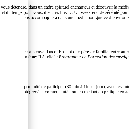
us détendre, dans un cadre spirituel enchanteur et découvrir la médit
 et du temps pour vous, discuter, lire, … Un week-end de sérénité pour 
s conseils et nous accompagnera dans une méditation guidée d’environ 
 apprécié pour sa bienveillance. En tant que père de famille, entre au
our faire de même; Il étudie le
Programme de Formation des enseign
ous aurez l'opportunité de participer (30 min à 1h par jour), avec les autr
ialité, de s'intégrer à la communauté, tout en mettant en pratique en ac
ariation.