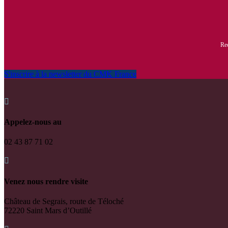
Rec
S'inscrire à la newsletter du CMK France

Appelez-nous au
02 43 87 71 02

Venez nous rendre visite
Château de Segrais, route de Téloché
72220 Saint Mars d’Outillé