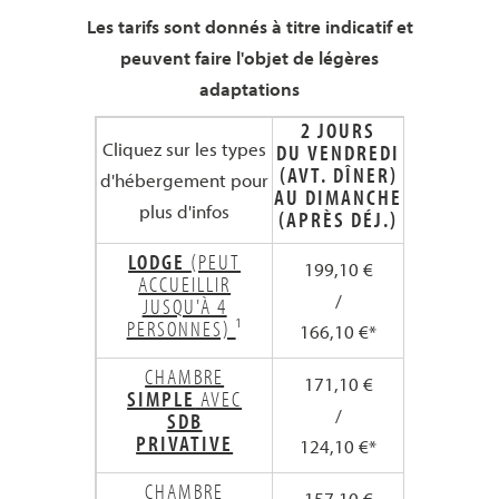
Les tarifs sont donnés à titre indicatif et
peuvent faire l'objet de légères
adaptations
2 JOURS
3 JOUR
Cliquez sur les types
DU VENDREDI
DU VENDR
(AVT. DÎNER)
(AVT. DÎ
d'hébergement pour
AU DIMANCHE
AU LUN
plus d'infos
(APRÈS DÉJ.)
(APRÈS D
LODGE
(PEUT
199,10 €
302,65 
ACCUEILLIR
/
/
JUSQU'À 4
PERSONNES)
¹
166,10 €*
251,65 
CHAMBRE
171,10 €
260,65 
SIMPLE
AVEC
/
/
SDB
PRIVATIVE
124,10 €*
188,65 
CHAMBRE
157,10 €
239,65 