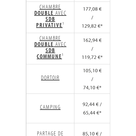
CHAMBRE
177,08 €
269,62 
DOUBLE
AVEC
/
/
SDB
PRIVATIVE
¹
129,82 €*
197,23 
CHAMBRE
162,94 €
248,41 
DOUBLE
AVEC
/
/
SDB
COMMUNE
¹
119,72 €*
182,08 
105,10 €
161,65 
DORTOIR
/
/
74,10 €*
113,65 
142,66 
92,44 € /
CAMPING
/
65,44 €*
100,66 
131,65 
PARTAGE DE
85,10 € /