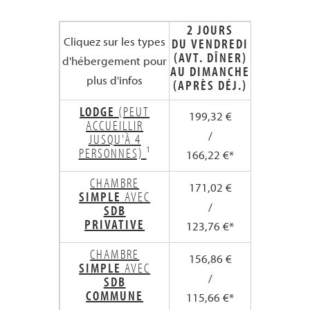
2 JOURS
3 JOUR
Cliquez sur les types
DU VENDREDI
DU VENDR
(AVT. DÎNER)
(AVT. DÎ
d'hébergement pour
AU DIMANCHE
AU LUN
plus d'infos
(APRÈS DÉJ.)
(APRÈS D
LODGE
(PEUT
199,32 €
302,98 
ACCUEILLIR
/
/
JUSQU'À 4
PERSONNES)
¹
166,22 €*
251,83 
CHAMBRE
171,02 €
260,53 
SIMPLE
AVEC
/
/
SDB
PRIVATIVE
123,76 €*
188,14 
CHAMBRE
156,86 €
239,29 
SIMPLE
AVEC
/
/
SDB
COMMUNE
115,66 €*
175,99 