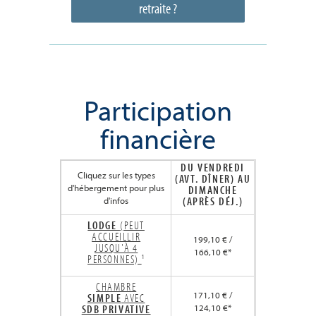
retraite ?
Participation
financière
DU VENDREDI
Cliquez sur les types
(AVT. DÎNER) AU
d'hébergement pour plus
DIMANCHE
(APRÈS DÉJ.)
d'infos
LODGE
(PEUT
ACCUEILLIR
199,10 € /
JUSQU'À 4
166,10 €*
PERSONNES)
¹
CHAMBRE
171,10 € /
SIMPLE
AVEC
SDB
PRIVATIVE
124,10 €*