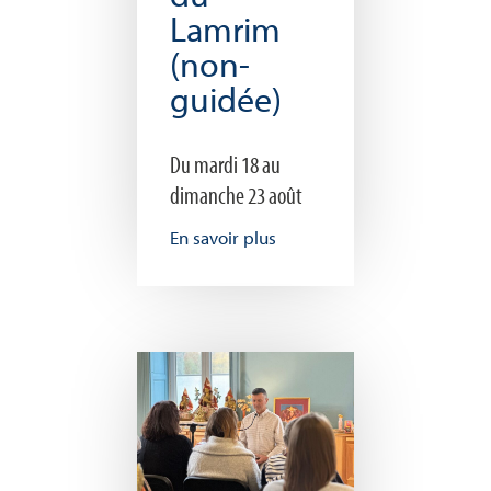
Lamrim
(non-
guidée)
Du mardi 18 au
dimanche 23 août
En savoir plus