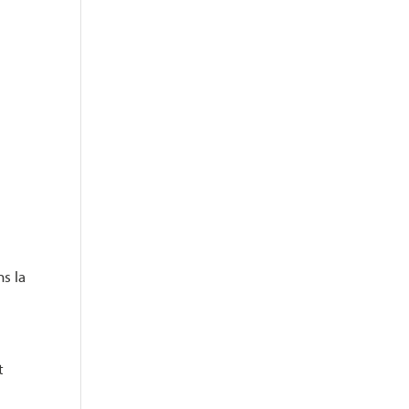
s la
t