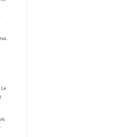
e
eur.
 Le
t
vis
r