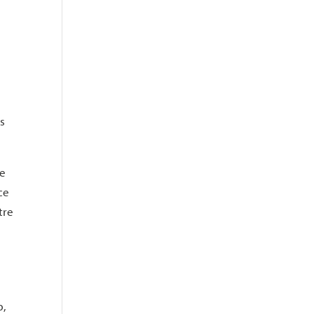
us
re
ce
tre
b,