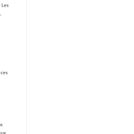
 Les
.
 ces
os
eux