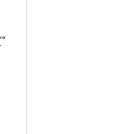
oir
e
s
r