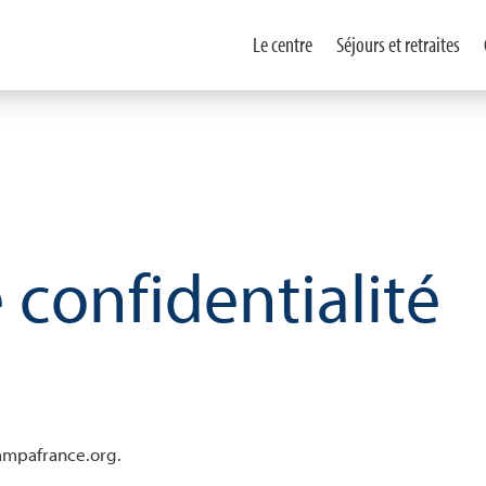
Le centre
Séjours et retraites
 confidentialité
dampafrance.org.