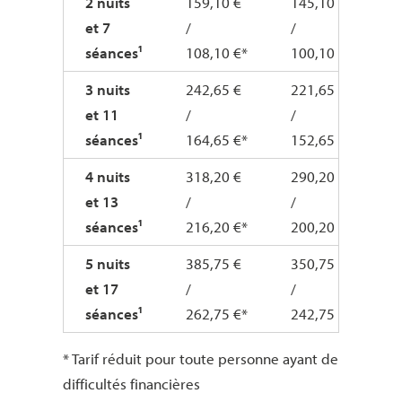
2 nuits
159,10 €
145,10 €
et 7
/
/
/
séances¹
108,10 €*
100,10 €*
3 nuits
242,65 €
221,65 €
et 11
/
/
/
séances¹
164,65 €*
152,65 €*
4 nuits
318,20 €
290,20 €
et 13
/
/
/
séances¹
216,20 €*
200,20 €*
5 nuits
385,75 €
350,75 €
et 17
/
/
/
séances¹
262,75 €*
242,75 €*
* Tarif réduit pour toute personne ayant de
difficultés financières