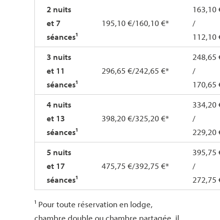
2 nuits
163,10 
et 7
195,10 €/160,10 €*
/
séances¹
112,10 
3 nuits
248,65 
et 11
296,65 €/242,65 €*
/
séances¹
170,65 
4 nuits
334,20 
et 13
398,20 €/325,20 €*
/
séances¹
229,20 
5 nuits
395,75 
et 17
475,75 €/392,75 €*
/
séances¹
272,75 
¹ Pour toute réservation en lodge,
chambre double ou chambre partagée, il